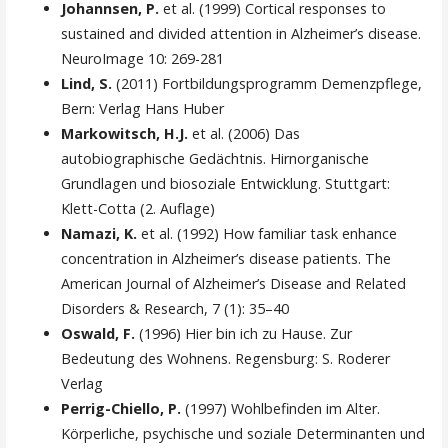
Johannsen, P.
et al. (1999) Cortical responses to
sustained and divided attention in Alzheimer’s disease.
NeuroImage 10: 269-281
Lind, S.
(2011) Fortbildungsprogramm Demenzpflege,
Bern: Verlag Hans Huber
Markowitsch, H.J.
et al. (2006) Das
autobiographische Gedächtnis. Hirnorganische
Grundlagen und biosoziale Entwicklung. Stuttgart:
Klett-Cotta (2. Auflage)
Namazi, K.
et al. (1992) How familiar task enhance
concentration in Alzheimer’s disease patients. The
American Journal of Alzheimer’s Disease and Related
Disorders & Research, 7 (1): 35–40
Oswald, F.
(1996) Hier bin ich zu Hause. Zur
Bedeutung des Wohnens. Regensburg: S. Roderer
Verlag
Perrig-Chiello, P.
(1997) Wohlbefinden im Alter.
Körperliche, psychische und soziale Determinanten und