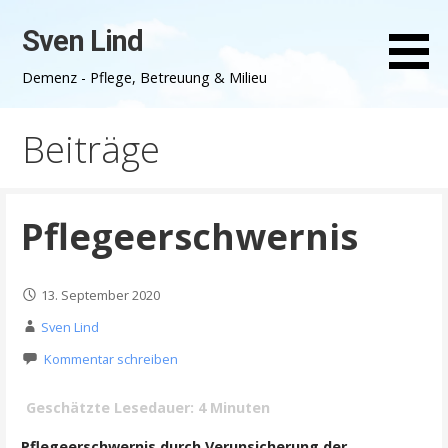
Zum
Sven Lind
Inhalt
springen
Demenz - Pflege, Betreuung & Milieu
Beiträge
Pflegeerschwernis
13. September 2020
Sven Lind
Kommentar schreiben
Geschätzte Lesedauer:
4
Minuten
Pflegeerschwernis durch Verunsicherung der