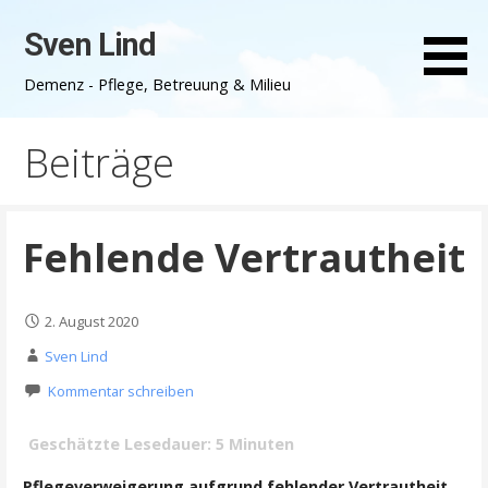
Zum
Sven Lind
Inhalt
springen
Demenz - Pflege, Betreuung & Milieu
Beiträge
Fehlende Vertrautheit
2. August 2020
Sven Lind
Kommentar schreiben
Geschätzte Lesedauer:
5
Minuten
Pflegeverweigerung aufgrund fehlender Vertrautheit