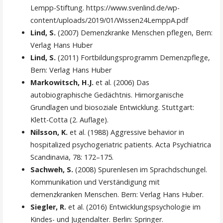
Lempp-Stiftung. https://www.svenlind.de/wp-
content/uploads/2019/01/Wissen24LemppA.pdf
Lind, S.
(2007) Demenzkranke Menschen pflegen, Bern:
Verlag Hans Huber
Lind, S.
(2011) Fortbildungsprogramm Demenzpflege,
Bern: Verlag Hans Huber
Markowitsch, H.J.
et al. (2006) Das
autobiographische Gedächtnis. Hirnorganische
Grundlagen und biosoziale Entwicklung. Stuttgart:
Klett-Cotta (2. Auflage).
Nilsson, K.
et al. (1988) Aggressive behavior in
hospitalized psychogeriatric patients. Acta Psychiatrica
Scandinavia, 78: 172–175.
Sachweh, S.
(2008) Spurenlesen im Sprachdschungel.
Kommunikation und Verständigung mit
demenzkranken Menschen. Bern: Verlag Hans Huber.
Siegler, R.
et al. (2016) Entwicklungspsychologie im
Kindes- und Jugendalter. Berlin: Springer.