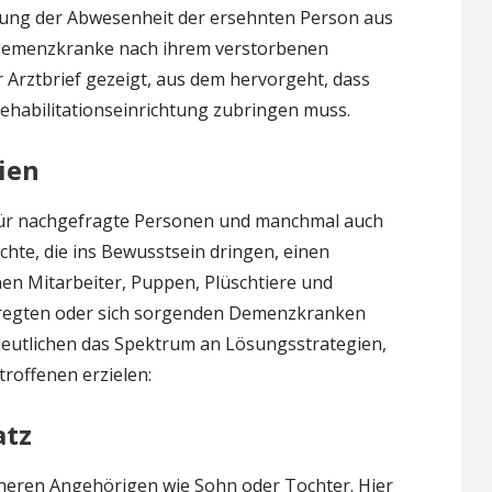
ärung der Abwesenheit der ersehnten Person aus
 Demenzkranke nach ihrem verstorbenen
r Arztbrief gezeigt, aus dem hervorgeht, dass
Rehabilitationseinrichtung zubringen muss.
ien
 für nachgefragte Personen und manchmal auch
chte, die ins Bewusstsein dringen, einen
nnen Mitarbeiter, Puppen, Plüschtiere und
eregten oder sich sorgenden Demenzkranken
rdeutlichen das Spektrum an Lösungsstrategien,
troffenen erzielen:
atz
ren Angehörigen wie Sohn oder Tochter. Hier