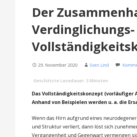
Der Zusammenha
Verdinglichungs-
Vollständigkeits
29. November 2020
Sven Lind
Kommen
Geschätzte Lesedauer:
3
Minuten
Das Vollständigkeitskonzept (vorläufiger Ar
Anhand von Beispielen werden u. a. die Er
Wenn das Hirn aufgrund eines neurodegenera
und Struktur verliert, dann löst sich zunehm
Vergangenheit und Gegenwart vermengen sich