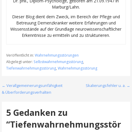
Dr. phil., Diplom-Psychologe, geboren am 21.09.1947 in
Marburg/Lahn.
Dieser Blog dient dem Zweck, im Bereich der Pflege und
Betreuung Demenzkranker weitere Erfahrungen und
Wissensstände auf der Grundlage neurowissenschaftlicher
Erkenntnisse zu ermitteln und zu strukturieren.
Veröffentlicht in:
Wahrnehmungsstörungen
Abgelegt unter:
Selbstwahrnehmungsstörung
,
Tiefenwahrnehmungsstörung
,
Wahrnehmungsstörung
Beitragsnavigation
← Verallgemeinerungsunfähigkeit
Skalierungsfehler u. a. →
& Überforderungsverhalten
5 Gedanken zu
“Tiefenwahrnehmungsstör