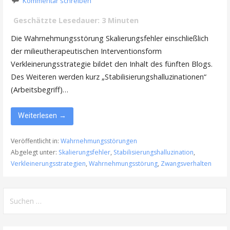
Kommentar schreiben
Geschätzte Lesedauer:
3
Minuten
Die Wahrnehmungsstörung Skalierungsfehler einschließlich
der milieutherapeutischen Interventionsform
Verkleinerungsstrategie bildet den Inhalt des fünften Blogs.
Des Weiteren werden kurz „Stabilisierungshalluzinationen“
(Arbeitsbegriff)…
Weiterlesen →
Veröffentlicht in:
Wahrnehmungsstörungen
Abgelegt unter:
Skalierungsfehler
,
Stabilisierungshalluzination
,
Verkleinerungsstrategien
,
Wahrnehmungsstörung
,
Zwangsverhalten
Suche
nach: