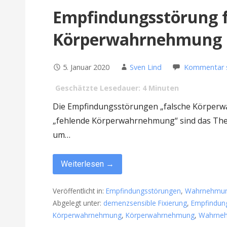
Empfindungsstörung f
Körperwahrnehmung
5. Januar 2020
Sven Lind
Kommentar s
Geschätzte Lesedauer:
4
Minuten
Die Empfindungsstörungen „falsche Körperwa
„fehlende Körperwahrnehmung“ sind das Them
um…
Weiterlesen →
Veröffentlicht in:
Empfindungsstörungen
,
Wahrnehmun
Abgelegt unter:
demenzsensible Fixierung
,
Empfindun
Körperwahrnehmung
,
Körperwahrnehmung
,
Wahrneh